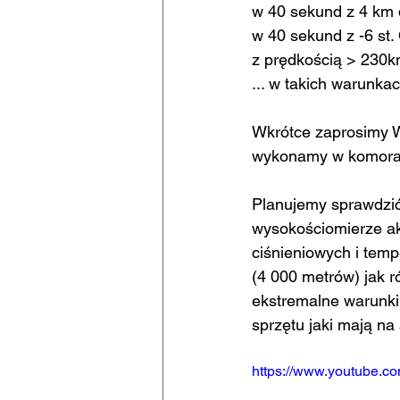
w 40 sekund z 4 km
w 40 sekund z -6 st.
z prędkością > 230k
... w takich warunka
Wkrótce zaprosimy W
wykonamy w komora
Planujemy sprawdzić
wysokościomierze a
ciśnieniowych i tem
(4 000 metrów) jak r
ekstremalne warunki 
sprzętu jaki mają na 
https://www.youtube.