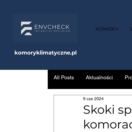
KOMORY
komoryklimatyczne.pl
All Posts
Aktualności
Pr
9 cze 2024
Skoki s
komorac