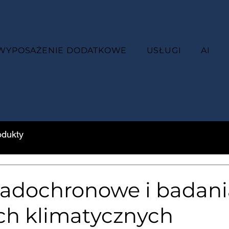
WYPOSAŻENIE DODATKOWE
USŁUGI
AI
odukty
padochronowe i badan
h klimatycznych