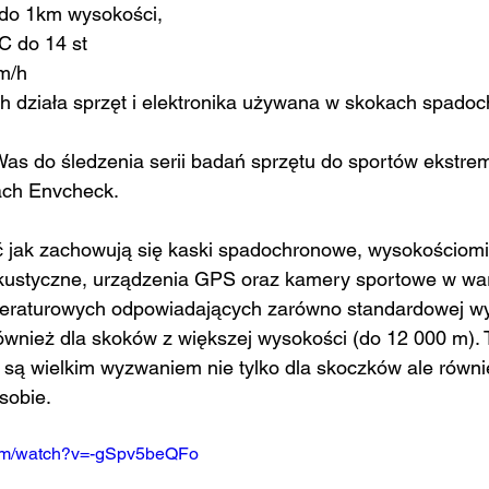
 do 1km wysokości,
 C do 14 st
m/h
ch działa sprzęt i elektronika używana w skokach spado
as do śledzenia serii badań sprzętu do sportów ekstrem
ch Envcheck. 
 jak zachowują się kaski spadochronowe, wysokościomi
kustyczne, urządzenia GPS oraz kamery sportowe w wa
peraturowych odpowiadających zarówno standardowej wy
ównież dla skoków z większej wysokości (do 12 000 m). 
są wielkim wyzwaniem nie tylko dla skoczków ale również
sobie. 
com/watch?v=-gSpv5beQFo