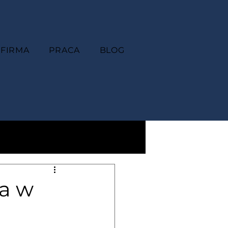
FIRMA
PRACA
BLOG
ia w