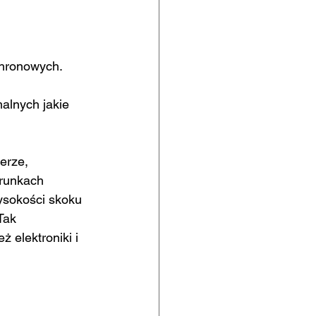
chronowych. 
alnych jakie 
erze, 
runkach 
sokości skoku 
Tak 
 elektroniki i 